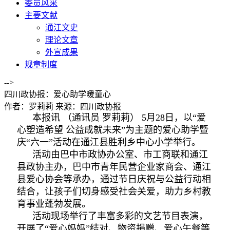
委员风采
主要文献
通江文史
理论文章
外宣成果
规章制度
-->
四川政协报：爱心助学暖童心
作者：罗莉莉
来源：四川政协报
本报讯 （通讯员 罗莉莉） 5月28日，以“爱
心塑造希望 公益成就未来”为主题的爱心助学暨
庆“六一”活动在通江县胜利乡中心小学举行。
活动由巴中市政协办公室、市工商联和通江
县政协主办，巴中市青年民营企业家商会、通江
县爱心协会等承办，通过节日庆祝与公益行动相
结合，让孩子们切身感受社会关爱，助力乡村教
育事业蓬勃发展。
活动现场举行了丰富多彩的文艺节目表演，
开展了“爱心妈妈”结对、物资捐赠、爱心午餐等